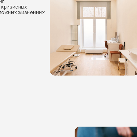
ленная
шений.