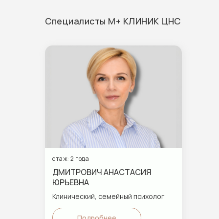
Специалисты М+ КЛИНИК ЦНС
В наших клиниках Вы можете получать м
стаж: 2 года
ООО «Абсолют Страхование»
ООО «ЛУЧ
ДМИТРОВИЧ АНАСТАСИЯ
ЗДОРОВЬЕ
ЮРЬЕВНА
АО «АльфаСтрахование»
наименов
ДОКТОР
Клинический, семейный психолог
ОО СК «БСД»
ООО
САО «ВСК»
«ИННОВА
Подробнее