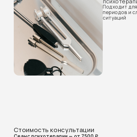
Стоимость консультации
Сеанс психотерапии — от 7500 ₽
Структурированная профессиональная работа, направ
на понимание вашего состояния и поиск устойчивых ре
безопасное пространство для разговора;
прояснение семейной ситуации и запросов;
совместная формулировка целей терапии;
работа с эмоциями и взаимодействием;
поиск опор и новых способов договариваться.
Записаться на прием