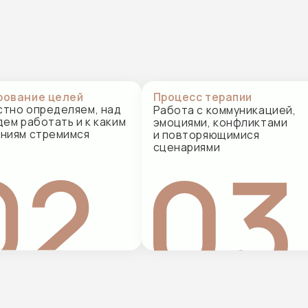
отать и к каким
спосо
эмоциями, конфликтами
стремимся
и дог
и повторяющимися
сценариями
етаться
ная терапия
Эмоциона
фокусиров
 ролями,
(EFT)
кой отношений