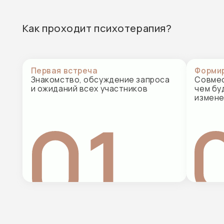
и ожиданий всех участников
чем будем раб
изменениям 
Методы семейной психотерапии
Метод подбирается индивидуально и может соч
в процессе работы
Системная семей
Работа с семейными
границами и динами