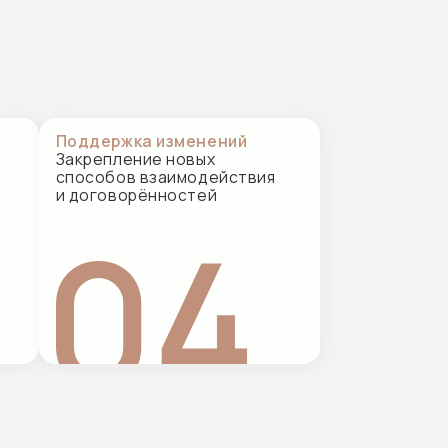
бов взаимодействия
оворённостей
льно-
анная терапия