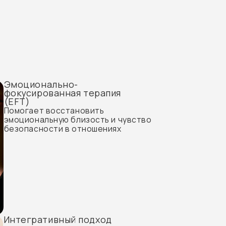
осстановить
ную близость и чувство
ти в отношениях
вный подход
методов в зависимости
семьи