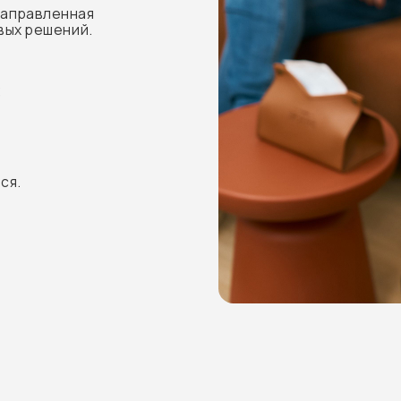
АО «ГСК «Югория»
СПАО «РЕСО-Гарантия»
ПАО СК «Росгосстрах»