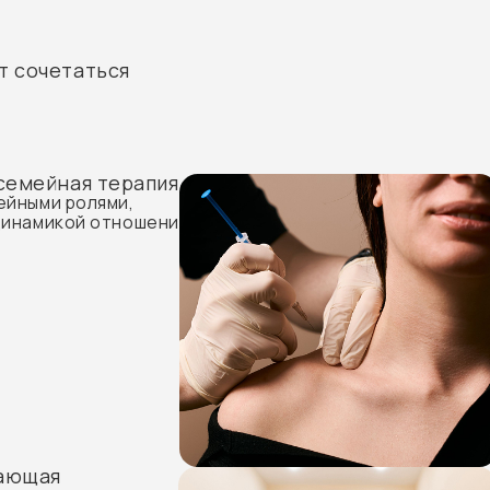
Помогает в
эмоциональ
безопаснос
я
Интеграти
Сочетание 
сных
от запроса 
х жизненных