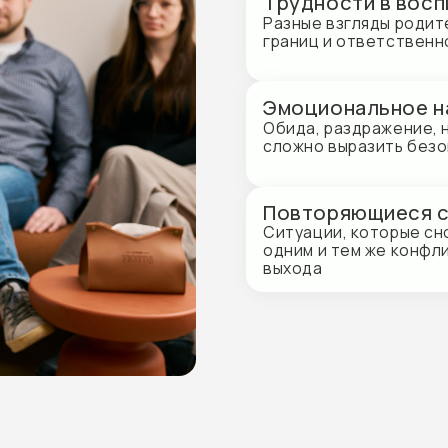
Эмоциональное напряжение
Обида, раздражение, накопленные 
сложно выразить безопасно
Повторяющиеся сценарии
Ситуации, которые снова и снова п
одним и тем же конфликтам и ощущ
выхода
е целей
Процесс терапии
Подде
пределяем, над
Закре
Работа с коммуникацией,