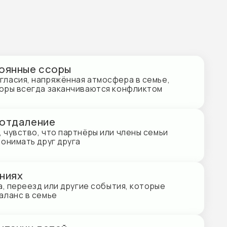
оры
жённая атмосфера в семье,
заканчиваются конфликтом
е
о партнёры или члены семьи
 друга
ли другие события, которые
е
тей
ты вокруг правил,