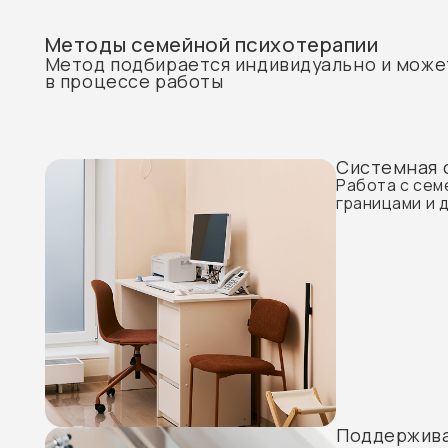
Поддерживающа
психотерапия
Подходит для кризи
периодов и сложны
ситуаций