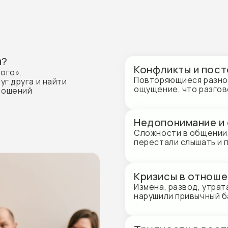
Конфликты и постоянные сс
Повторяющиеся разногласия, напря
га и найти
ощущение, что разговоры всегда 
ий
Недопонимание и отдалени
Сложности в общении, чувство, чт
перестали слышать и понимать друг
Кризисы в отношениях
Измена, развод, утрата, переезд и
нарушили привычный баланс в семь
Трудности в воспитании де
Разные взгляды родителей, конфлик
границ и ответственности