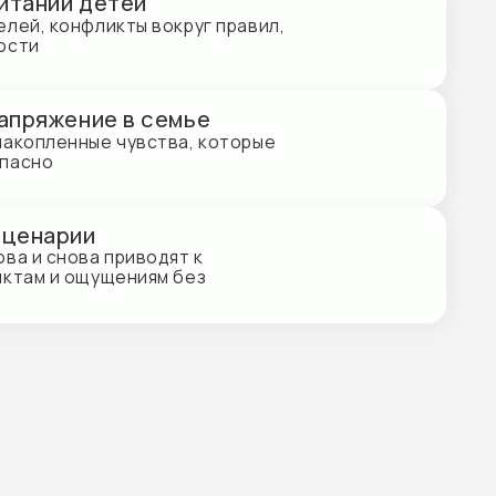
 в семье
чувства, которые
риводят к
ениям без
ржка изменений
пление новых