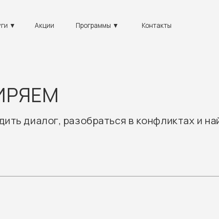
+7 81
Акции
Программы ▼
Контакты
пн-вс 0
ЯЕМ
иалог, разобраться в конфликтах и найти решен