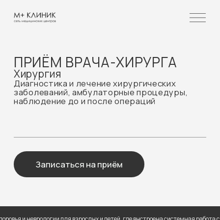
ПРИЁМ ВРАЧА-ХИРУРГА
Хирургия
Диагностика и лечение хирургических
заболеваний, амбулаторные процедуры,
наблюдение до и после операций
Записаться на приём
Хирурги М+КЛИНИК помогают при:
болях в животе, воспалениях,
шишках, уплотнениях;
гнойных воспалениях кожи, абсцессах,
неврологии для взрослых и детей, где выстроена системная работа с состоян