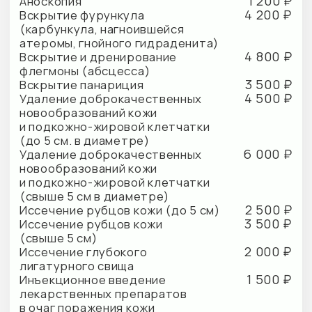
до 5 см)
2 100 ₽
Наложение повязки при гнойных
заболеваниях кожи и подкожной
клетчатки (перевязка раны
свыше 5 см)
1 600 ₽
Наложение повязки при
нарушении целостности кожных
покровов (перевязка до 5 см)
2 000 ₽
Наложение повязки при нарушении
целостности кожных покровов
(перевязка свыше 5 см)
2 400 ₽
Профилактический прием
(осмотр, консультация) врача-
хирурга
1 200 ₽
Профилактический прием
(осмотр, консультация) врача-
хирурга для заключения (форма
N 086/у, форма N 026/у)
1 000 ₽
Пункция синовиальной
сумки сустава
2 000 ₽
Пункция синовиальной сумки
сустава под контролем
ультразвукового исследования
1 600 ₽
Снятие послеоперационных
швов (лигатур)
700 ₽
Удаление ногтевой пластинки
(вросший ноготь)
1 100 ₽
Удаление поверхностно
расположенного инородного тела
1 700 ₽
Хирургическая обработка раны или
инфицированной ткани (до 5 см)
2 200 ₽
Хирургическая обработка раны