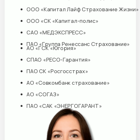
Преимущества
Направления
Наши партнеры
Специалисты
Документация
Политика конфиденциальности
Вакансии
Прайс М+ КЛИНИК
Прайс косметология
Обращаем Ваше внимание на то, что данный интернет-
сайт носит исключительно информационный характер и
не является публичной офертой, определяемой
положениями Статьи 437 Гражданского кодекса
Российской Федерации.
© 2026 M+ КЛИНИК