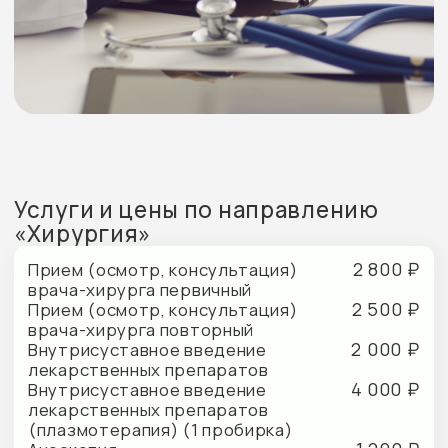
флегмоны (абсцесса)
3 500 ₽
Вскрытие панариция
4 500 ₽
Удаление доброкачественных
новообразований кожи
и подкожно-жировой клетчатки
(до 5 см. в диаметре)
6 000 ₽
Удаление доброкачественных
новообразований кожи
и подкожно-жировой клетчатки
(свыше 5 см в диаметре)
2 500 ₽
Иссечение рубцов кожи (до 5 см)
3 500 ₽
Иссечение рубцов кожи
(свыше 5 см)
2 000 ₽
Иссечение глубокого
лигатурного свища
1 500 ₽
Инъекционное введение
лекарственных препаратов
в очаг поражения кожи
1 500 ₽
Наложение вторичных швов
на рану до 5 см
2 200 ₽
Наложение вторичных швов
на рану свыше 5 см
2 000 ₽
Удаление ногтевой пластинки
с клиновидной резекцией
матрикса (краевая резекция
ногтевой пластинки)
1 500 ₽
Околосуставное введение
лекарственных препаратов
1 700 ₽
Наложение повязки при гнойных
заболеваниях кожи и подкожной
клетчатки (перевязка раны