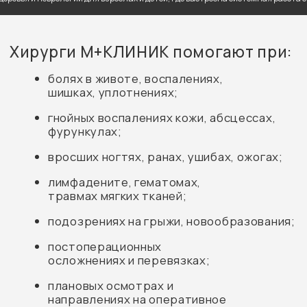
фурункулах;
вросших ногтях, ранах, ушибах, ожогах;
лимфадените, гематомах,
травмах мягких тканей;
подозрениях на грыжи, новообразования;
постоперационных
осложнениях и перевязках;
плановых осмотрах и
направлениях на оперативное
лечение.
Проводим обработку ран, вскрытие абсцессов,
удаление швов, пункции, удаление
новообразований, назначаем УЗИ и анализы.
Записаться на приём
Запишитесь к хирургу онлайн — быстро, без
звонков и ожиданий