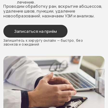
Услуги и цены по направлению
«Хирургия»
2 800 ₽
Прием (осмотр, консультация)
врача-хирурга первичный
2 500 ₽
Прием (осмотр, консультация)
врача-хирурга повторный
2 000 ₽
Внутрисуставное введение
лекарственных препаратов
4 000 ₽
Внутрисуставное введение
лекарственных препаратов
(плазмотерапия) (1 пробирка)
1 200 ₽
Аноскопия
4 200 ₽
Вскрытие фурункула
(карбункула, нагноившейся
атеромы, гнойного гидраденита)
4 800 ₽
Вскрытие и дренирование