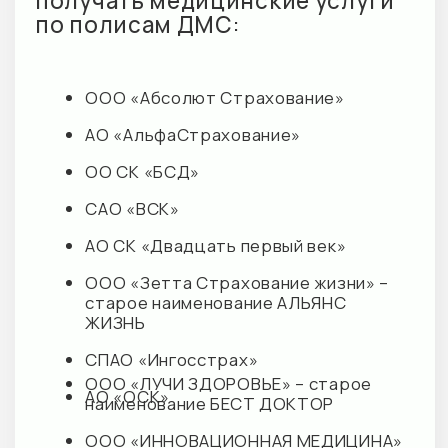
М+ КЛИНИК ДЕТИ
М+ КЛИНИК
О клинике
О клинике
Направления
Направления
Услуги
Услуги
Врачи отделения
Врачи отделения
ГЛАВНАЯ
М+ КЛИНИК ЦНС
Наши клиники
О клинике
Акции
Запросы обращений