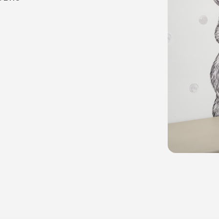
едицинские услуги по полисам ДМС:
И
АО «ГСК «Югория»
» – старое
СПАО «РЕСО-Гарантия»
ание БЕСТ
ПАО СК «Росгосстрах»
АО «Совкомбанк страхование»
ЦИОННАЯ
А»
АО «СОГАЗ»