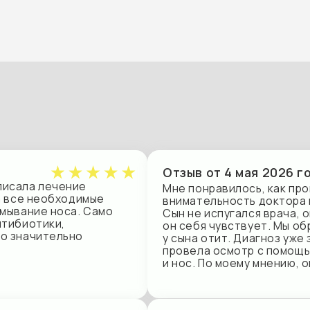
Отзыв от 4 мая 2026 года
 лечение
Мне понравилось, как прошел прием, я
 необходимые
внимательность доктора и то, как она
ие носа. Само
Сын не испугался врача, она общалась 
тики,
он себя чувствует. Мы обратились к с
чительно
у сына отит​. Диагноз уже знали, пришли
провела осмотр с помощью приборов, 
и нос. По моему мнению, она старалас
Отзыв от 17 декабря 2025 года
Была у врача и сама с гайморитом​, и с
, доктор
внимательная вежливая, лишнего не н
ы. В принципе,
тщательно. Назначает анализы​, прове
 было
объясняет. Рекомендую!
а также провела
делали, с чем
 назначила
ложено.