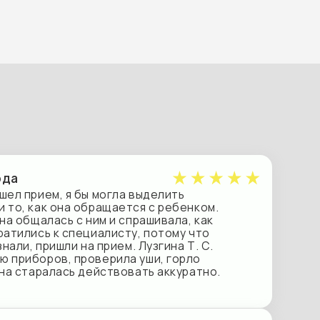
 бы могла выделить
 обращается с ребенком.
с ним и спрашивала, как
пециалисту, потому что
 на прием. Лузгина Т. С.
проверила уши, горло
ь действовать аккуратно.
 ребенком на осмотре. Врач
азначает. Осмотр проводит
ряет с комментариями, все