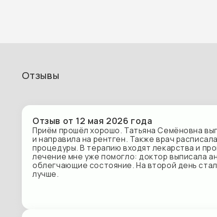
Отзывы
Отзыв от 12 мая 2026 года
Приём прошёл хорошо. Татьяна Семёновна выписала
и направила на рентген​. Также врач расписала все
процедуры. В терапию входят лекарства и промыван
лечение мне уже помогло: доктор выписала антибио
облегчающие состояние. На второй день стало зна
лучше.
Отзыв от 23 апреля 2026 года
Впечатления после визита остались положительные
досконально опросила, задавала уточняющие вопрос
мне всё понравилось, в том числе подход врача, всё
достаточно серьёзно. На приёме Татьяна Семёновн
осмотр, собрала анамнез, узнала, что было, как, что 
связано, какие анализы​ сдавали до этого. Также она
дополнительные исследования, всё сделала как по