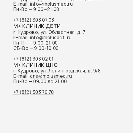
ГЛ
Наш
Акц
Пре
Обращаем Ваше внимание на то, что данный
Наш
интернет-сайт носит исключительно
информационный характер и не является
публичной офертой, определяемой
положениями Статьи 437 Гражданского
кодекса Российской Федерации.
© 2026 M+ КЛИНИК
Док
Пра