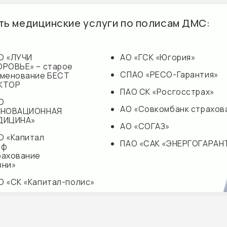
итал
ПАО «САК «ЭНЕРГОГАРАНТ»
ние
«Капитал-полис»
ДЭКСПРЕСС»
па
с
ние»
комбанк страхование»
АО «СОГАЗ»
ПАО «САК «ЭНЕ