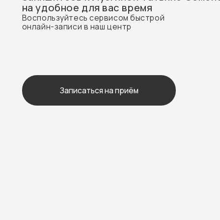
В наших клиниках Вы можете получать м
ООО «Абсолют Страхование»
ООО «ЛУЧ
ЗДОРОВЬЕ
АО «АльфаСтрахование»
наименов
ДОКТОР
ОО СК «БСД»
ООО
САО «ВСК»
«ИННОВА
МЕДИЦИН
АО СК «Двадцать первый век»