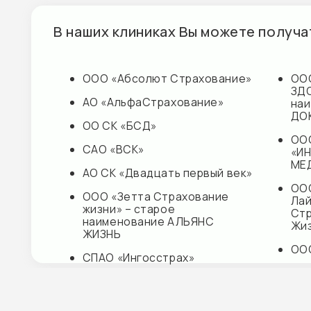
ООО «Кап
ООО «Зетта Страхование
Лайф
жизни» – старое
Страхова
наименование АЛЬЯНС
Жизни»
ЖИЗНЬ
ООО «СК 
СПАО «Ингосстрах»
САО «МЕ
АО «ОСК»
ПАО «Груп
Ренессан
Страхова
Наши партнеры
АО «Сов