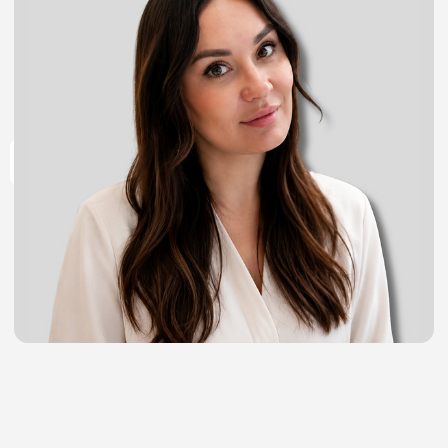
Образование
Базовое образование:
2018 год
Белгородский государственный
национальный исследовательский
университет, лечебное дело
Повышение квалификации:
2022 год
«Основы суицидологии», ФГАО Высшего
образования «Белгородский
государственный национальный
исследовательский университет»
2022 год
«Нарушение развития и поведения», Docmed
academy
2022 год
«Современная доказательная