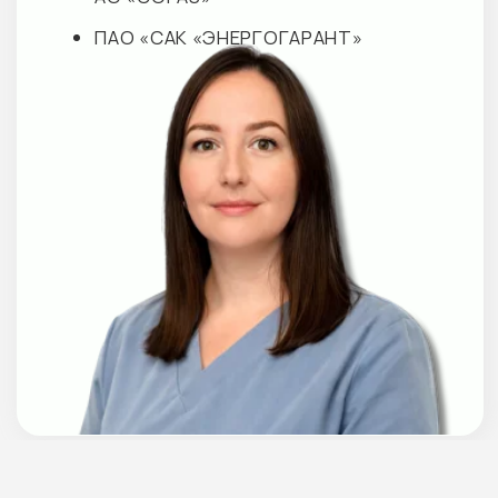
М+ КЛИНИК ДЕТИ
М+ КЛИНИК
О клинике
О клинике
Направления
Направления
Услуги
Услуги
Врачи отделения
Врачи отделения
ГЛАВНАЯ
М+ КЛИНИК ЦНС
Наши клиники
О клинике
Акции
Запросы обращений
Преимущества
Направления