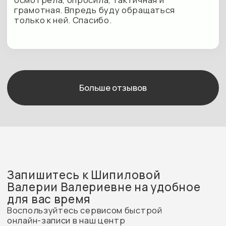
В наших клиниках Вы можете
получать медицинские услуги
по полисам ДМС:
ООО «Абсолют Страхование»
АО «АльфаСтрахование»
ОО СК «БСД»
САО «ВСК»
АО СК «Двадцать первый век»
ООО «Зетта Страхование жизни» –
старое наименование АЛЬЯНС