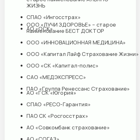
E-mail:
info@mplusmed.ru
Пн-Вс — 9:00—21:00
+7 (812) 303 07 03
М+ КЛИНИК ДЕТИ
г. Кудрово, ул. Областная, д. 7
E-mail: info@mplusdeti.ru
Пн-Пт — 9:00-21:00
СБ-Вс — 9:00-19:00
+7 (812) 303 02 01
М+ КЛИНИК ЦНС
г. Кудрово, ул. Ленинградская, д. 9/8
E-mail:
cns@mplusmed.ru
Пн-Вс — 09:00 до 21:00
+7 (812) 303 70 70