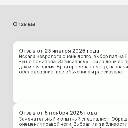
Отзыв от 23 января 2026 года
Искала невролога очень долго, выбор пал на Елену 
- и не пожалела. Записалась к ней за день до приёма
для меня время. Врач провела осмотр, назначила леч
обследование, все объяснила и рассказала.
Отзыв от 5 ноября 2025 года
Замечательный и опытный специалист. Обращался в
онемения правой ноги. Выбрал из-за близости к дом
и адекватности цены. Врач вёл себя так, как должен
выслушал, осмотрел, предложил план действий и схе