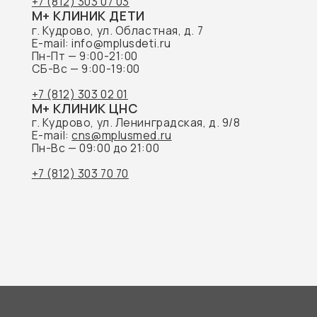
ГЛ
Наш
Акц
Пре
Обращаем Ваше внимание на то, что данный
Наш
интернет-сайт носит исключительно
информационный характер и не является
публичной офертой, определяемой
положениями Статьи 437 Гражданского
кодекса Российской Федерации.
© 2026 M+ КЛИНИК
Док
Пра