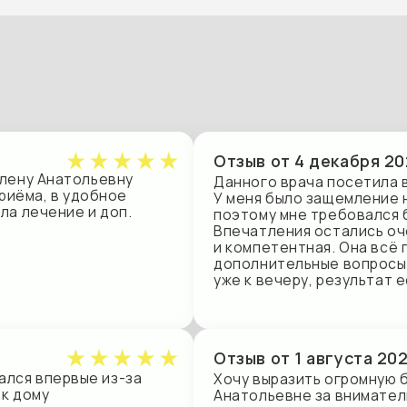
Отзыв от 4 декабря 2025 года
Анатольевну
Данного врача посетила впервые, обра
, в удобное
У меня было защемление нерва и очен
ение и доп.
поэтому мне требовался ближайший пр
Впечатления остались очень положит
и компетентная. Она всё подробно вы
дополнительные вопросы и назначила 
уже к вечеру, результат есть.
Отзыв от 1 августа 2025 года
первые из-за
Хочу выразить огромную благодарнос
у
Анатольевне за внимательное отноше
 вести:
подход и отлично проделанную работу
му лечения.
рефлексотерапии пролетели незаметн
Обратилась по направлению невролога
меня грыжа в пояснично-крестцовом 
заметно улучшилось. Спасибо вам бол