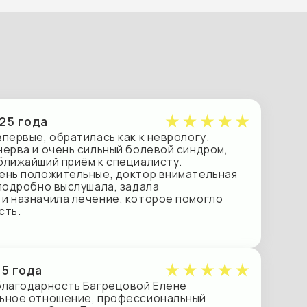
тилась как к неврологу.
ь сильный болевой синдром,
иём к специалисту.
ельные, доктор внимательная
слушала, задала
лечение, которое помогло
ть Багрецовой Елене
ние, профессиональный
. Пять сеансов
о, а вот эффект отличный!
 в период обострения, у
отделе. Самочувствие
ьшое!