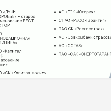
«Капитал-полис»
ДЭКСПРЕСС»
па
с
ние»
комбанк страхование»
АО «СОГАЗ»
ПАО «САК «ЭНЕ