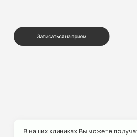
В наших клиниках Вы можете получать м
ООО «Абсолют Страхование»
ООО «ЛУЧ
ЗДОРОВЬЕ
АО «АльфаСтрахование»
наименов
ДОКТОР
ОО СК «БСД»
ООО
САО «ВСК»
«ИННОВА
МЕДИЦИН
АО СК «Двадцать первый век»
ООО «Кап
ООО «Зетта Страхование
Лайф
жизни» – старое
Страхова
наименование АЛЬЯНС
Жизни»