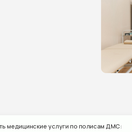
едицинские услуги по полисам ДМС:
И
АО «ГСК «Югория»
» – старое
СПАО «РЕСО-Гарантия»
ание БЕСТ
ПАО СК «Росгосстрах»
АО «Совкомбанк страхование»
ЦИОННАЯ
А»
АО «СОГАЗ»
итал
ПАО «САК «ЭНЕРГОГАРАНТ»
ние