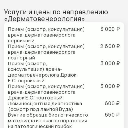
новообразования методом
электрокоагуляции (1 элемент)
2 800 ₽
Удаление доброкачественного
новообразования методом
электрокоагуляции (от 2 до 4
элементов)
4 500 ₽
Удаление доброкачественного
новообразования методом
электрокоагуляции (от 5 до 10
элементов)
6 500 ₽
Удаление доброкачественного
новообразования методом
электрокоагуляции (от 11 до
20 элементов)
9 500 ₽
Удаление доброкачественного
новообразования методом
электрокоагуляции (более 20
элементов)
1 500 ₽
Криодеструкция кожи (вирусная
бородавка, контагиозный
моллюск, папиллома) от 1 до 3
элементов
2 500 ₽
Криодеструкция кожи
(вирусная бородавка,
контагиозный моллюск,
папиллома) от 4 до 6 элементов
3 500 ₽
Криодеструкция кожи
(вирусная бородавка,
контагиозный моллюск,
папиллома) более 6 элементов
2 800 ₽
Инъекционное введение
лекарственных препаратов