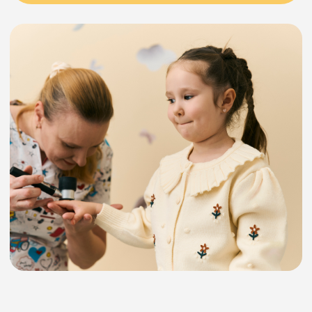
Услуги и цены по направлению
«Дерматовенерология»
3 000 ₽
Прием (осмотр, консультация)
врача-дерматовенеролога
первичный
2 600 ₽
Прием (осмотр, консультация)
врача-дерматовенеролога
повторный
3 000 ₽
Прием (осмотр,
консультация) врача-
дерматовенеролога Драюк
Е.С. первичный
3 000 ₽
Прием (осмотр, консультация)
врача-дерматовенеролога
Драюк Е.С. повторный
600 ₽
Люминесцентная диагностика
(осмотр под лампой Вуда)
650 ₽
Взятие образца биологического
материала из очагов поражения
на патологический грибок
(соскоб ногтевой пластины)
800 ₽
Осмотр кожи под увеличением
(дерматоскопия) 1 элемент
1 500 ₽
Удаление доброкачественного