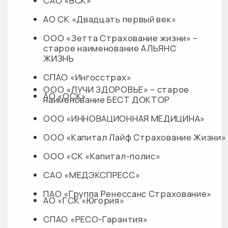
ГЛАВНАЯ
М+ КЛИНИК
Наши клиники
О клинике
Акции
Направления
Преимущества
Услуги
Наши партнеры
Врачи отделения
М+ КЛИНИК ДЕТИ
М+ КЛИНИК ЦНС
О клинике
О клинике
Направления
Запросы обращений
Услуги
Направления
Врачи отделения
Специалисты
Документация
Политика конфиденциальности