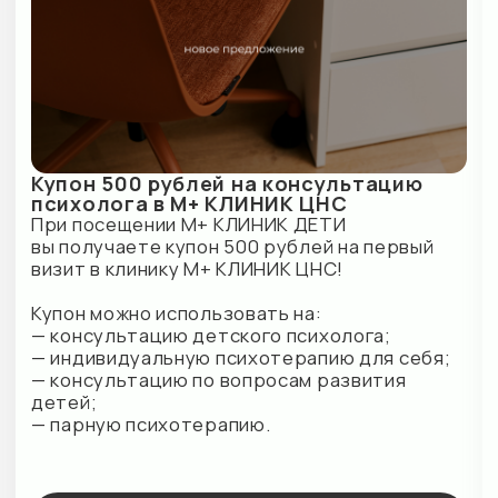
Наши партнеры
Контакты
М+ КЛИНИК
г. Кудрово, ул. Ленинградская, д. 9/8
E-mail:
info@mplusmed.ru
Пн-Вс — 9:00—21:00
+7 (812) 303 07 03
М+ КЛИНИК ДЕТИ
г. Кудрово, ул. Областная, д. 7
E-mail: info@mplusdeti.ru
Пн-Пт — 9:00-21:00
СБ-Вс — 9:00-19:00