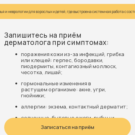
поражения кожи из-за инфекций, грибка
или клещей: герпес, бородавки,
пиодермиты, контагиозный моллюск,
логии для взрослых и детей, где выстроена системная работа с состоянием п
чесотка, лишай;
гормональные изменения в
растущем организме: акне, угри,
гнойники;
аллергии: экзема, контактный дерматит;
солнечные, бытовые ожоги, рубцы и
мозоли.
Записаться на приём