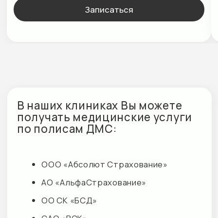
+7 (812) 303 02 01
М+ КЛИНИК ЦНС
г. Кудрово, ул. Ленинградская, д. 9/8
E-mail:
cns@mplusmed.ru
Пн-Вс — 09:00 до 21:00
+7 (812) 303 70 70