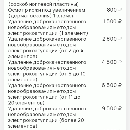
в очаг поражения кожи (1 очаг
или зона до 5 кв. см)
4 500 ₽
Инъекционное введение
лекарственных препаратов
в очаг поражения кожи (1 зона
до 20 кв. см)
6 500 ₽
Инъекционное введение
лекарственных препаратов
в очаг поражения кожи (1 зона
свыше 20 кв. см)
4 500 ₽
Биопсия кожи (панч-биопсия)
5 000 ₽
Биопсия кожи (инцизионная
биопсия)
6 500 ₽
Биопсия кожи (экцизионная
биопсия)
2 400 ₽
Профилактический прием
(осмотр, консультация)
врача-дерматовенеролога
550 ₽
Соскоб кожи
2 000 ₽
Хирургическая обработка раны
с использованием химической
деструкции
1 200 ₽
Профилактический прием
(осмотр, консультация) врача-
дерматовенеролога для
заключения (форма N 086/у,
форма N 026/у)
350 ₽
Удаление камедонов кожи
350 ₽
Удаление милиумов кожи