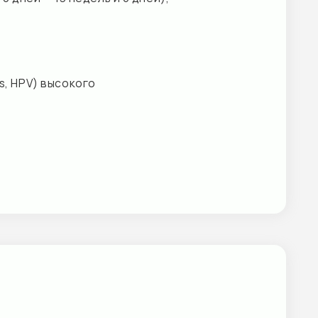
н, МНО, Фибриноген.
убин общий,