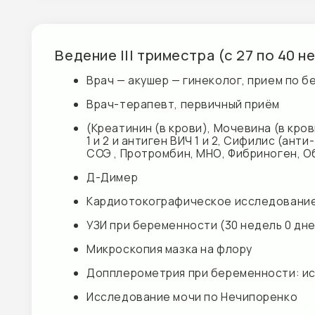
Кардиотокографическое исследование плода
УЗИ при беременности (30 недель 0 дней - 34 
Микроскопия мазка на флору
Допплерометрия при беременности: исследов
Исследование мочи по Нечипоренко
Общий анализ мочи
Забор крови для анализа из вены
Взятие материала для урогенитального мазка
стоимость уточнять у администратора
Записаться
При покупке 1-го триместра скидка -5%
При покупке 2-х триместров -7%
При покупке 3-х триместров-10%