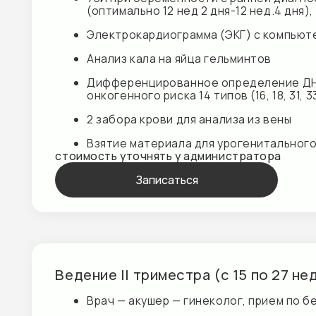
2 забора крови для анализа из вены
Взятие материала для урогенитального мазка
стоимость уточнять у администратора
Записаться
Ведение II триместра (с 15 по 27 недел
Врач — акушер — гинеколог, прием по береме
Клинический анализ крови (тесты 5, 911, 139)
4 общих анализа мочи
Гемостазиограмма (коагулограмма) расширенн
Антитромбин III, АЧТВ, Плазминоген)
Белковые фракции Креатинин (в крови), Мочев
Билирубин прямой, АлАТ , АсАТ, Гамма-ГТ, Фос
18 / HbA1 (гликированный гемоглобин)