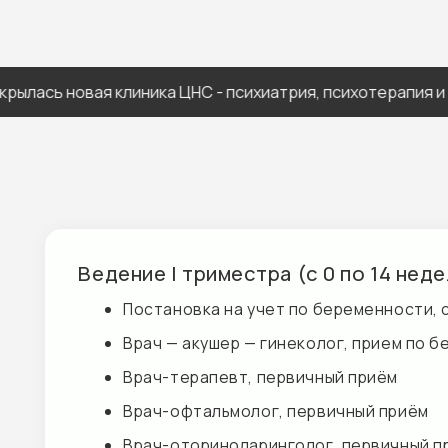
ь новая клиника ЦНС - психиатрия, психотерапия и невро
Ведение I триместра (с 0 по 14 неделю)
Постановка на учет по беременности, с выда
Врач — акушер — гинеколог, прием по береме
Врач-терапевт, первичный приём
Врач-офтальмолог, первичный приём
Врач-оториноларинголог, первичный приём
Креатинин (в крови), Мочевина (в крови), Глюк
и антиген ВИЧ 1 и 2, Сифилис RPR, Сифилис (анти
IgG, Anti-Rubella-IgM, Anti-HSV-IgG, Anti-HSV
крови, Резус-принадлежность, Протромбин, МН
АЧТВ)