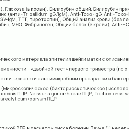
о материала эпителия шейки матки с описанием по термин
сти - «двойной тест» первого триместра (по b - ХГЧ свобод
ельности к антимикробным препаратам и бактериофагам
оскопическое (бактериоскопическое) исследование окрашен
 ПЦР, Neisseria gonorrhoeae ПЦР, Trichomonas vaginalis ПЦР M
lyticum+parvum ПЦР
ПР и расчетом риска болезни Дауна (11 недель 0 дней — 13 н
спользованием 3D/4D реконструкции
обработкой и заключением врача
рус папилломы человека, Human papillomavirus, HPV) высо
 45, 51, 52, 56, 58, 59, 66, 69 )+ КВМ