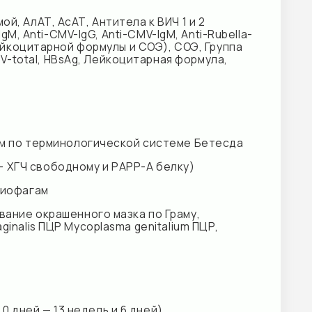
ологической системе Бетесда
ному и РАРР-А белку)
ного мазка по Граму,
ycoplasma genitalium ПЦР,
едель и 6 дней),
кого