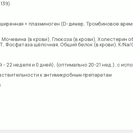
неделя и 0 дней), (оптимально 20-21 нед.), с использованием
тельности к антимикробным препаратам
лю включительно)
нности
юкоза (в крови), Билирубин общий, Билирубин прямой, АлАТ, А
pallidum IgG/IgM), ТТГ, Общий анализ крови (без лейкоцитарной
лок (в крови), Anti-HCV-total , HBsAg, Лейкоцитарная формул