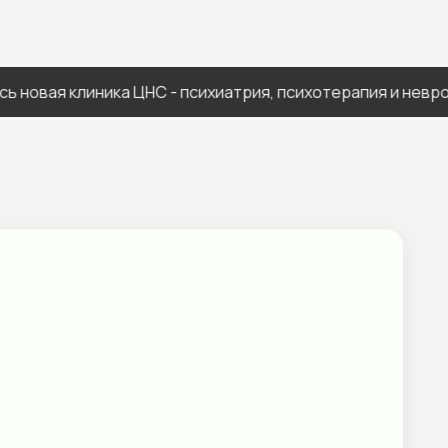
ая клиника ЦНС - психиатрия, психотерапия и неврология 
Т, Антитела к ВИЧ 1 и 2
IgG, Anti-CMV-IgM, Anti-Rubella-
й формулы и СОЭ), СОЭ, Группа
Ag, Лейкоцитарная формула,