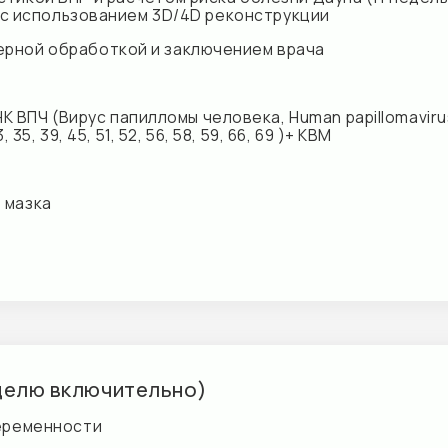
ю включительно)
нности
ая + плазминоген (D-димер, Тромбиновое время, Протромби
ина (в крови), Глюкоза (в крови), Холестерин общий, Билир
фатаза щёлочная, Общий белок (в крови), K/Na/Cl)