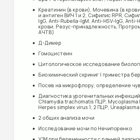
Д-Димер
Гомоцистеин
Цитологическое исследование биологическог
Биохимический скриниг I триместра беременно
Посев на микрофлору, определение чувствит
Диагностика урогенитальных инфекций (Микр
Chlamydia trachomatis ПЦР, Mycoplasma hominis
Herpes simplex virus 1, 2 ПЦР, Ureaplasma urea
2 общих анализа мочи
Исследование мочи по Нечипоренко
УЗИ при беременности с ранней диагностикой В
(оптимально 12 нед 2 дня-12 нед.4 дня), с и
Электрокардиограмма (ЭКГ) с компьютерной 
Анализ кала на яйца гельминтов
Дифференцированное определение ДНК ВПЧ (Ви
онкогенного риска 14 типов (16, 18, 31, 33, 35, 39,