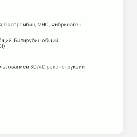
 3D/4D реконструкции
сАТ, Антитела к ВИЧ
 формулы и СОЭ),
а, АЧТВ)