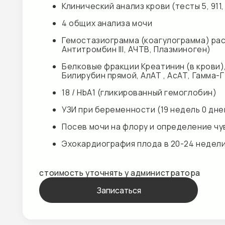
УЗИ при беременности (19 недель 0 дней - 22 
Посев мочи на флору и определение чувстви
Эхокардиография плода в 20-24 недели
стоимость уточнять у администратора
Записаться
Ведение III триместра (с 27 по 40 неде
Врач — акушер — гинеколог, прием по береме
Врач-терапевт, первичный приём
(Креатинин (в крови), Мочевина (в крови), Гл
1 и 2 и антиген ВИЧ 1 и 2, Сифилис (анти-Tr. 
СОЭ , Протромбин, МНО, Фибриноген, Общий бе
Д-Димер