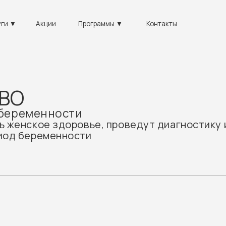
+7 812
Акции
Программы ▼
Контакты
пн-вс 09
еменности
кое здоровье, проведут диагностику и лечение 
беременности