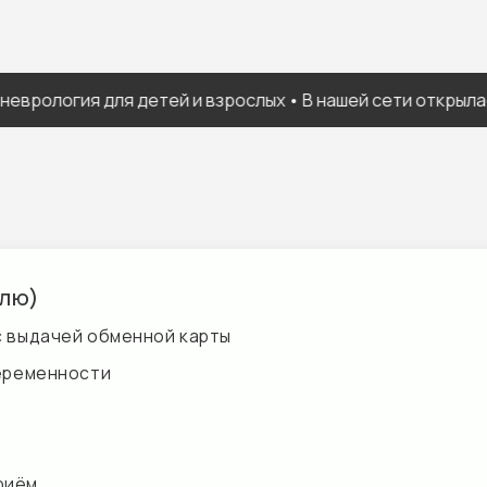
логия для детей и взрослых • В нашей сети открылась нов
чей обменной карты
нности
оза (в крови), Билирубин общий, Билирубин прямой, АлАТ, АсА
-Tr. pallidum IgG/IgM), Anti-Toxo-IgG, Anti-Toxo-IgM, Anti-CMV-
-IgМ, ТТГ, тиротропин), Общий анализ крови (без лейкоцитарно
О, Фибриноген, Общий белок (в крови), Anti-HCV-total, HBs