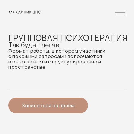
ГРУППОВАЯ ПСИХОТЕРАПИЯ
Так будет легче
Формат работы, в котором участники
с похожими запросами встречаются
в безопасном и структурированном
пространстве
Записаться на приём
Проблемы, с которыми
приходят в групповую терапию
Групповая психотерапия подходит, когда
внутренние переживания, сложности или
эмоциональное напряжение мешают жить, но
проживать это в одиночку уже тяжело