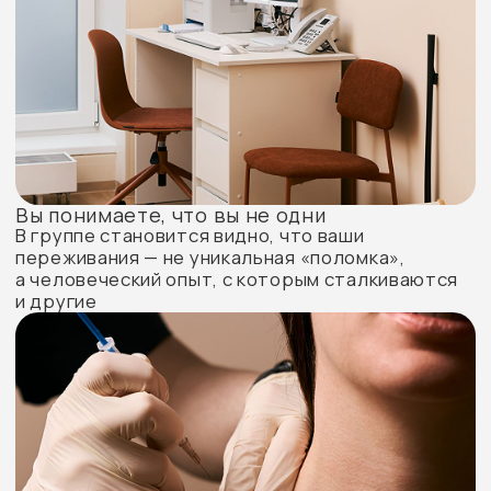
Стоимость групповой психотерапии
Стоимость - 5000 ₽
Структурированная профессиональная работа,
направленная на понимание вашего состояния и
поиск устойчивых решений.
безопасное пространство для разговора;
прояснение запроса и текущего
состояния;
совместное формулирование целей
терапии;
работа с эмоциями и
реакциями;