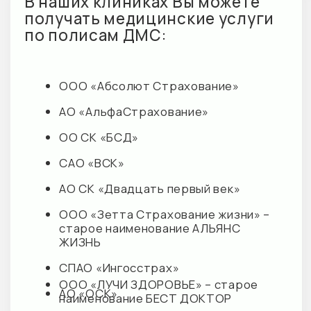
ГЛАВНАЯ
М+ КЛИНИК ЦНС
Наши клиники
О клинике
Акции
Запросы обращений
Преимущества
Направления
Наши партнеры
Специалисты
Документация
Политика конфиденциальности
Вакансии
Прайс М+ КЛИНИК ЦНС
Обращаем Ваше внимание на то, что данный интернет-
сайт носит исключительно информационный характер и
не является публичной офертой, определяемой
положениями Статьи 437 Гражданского кодекса
Российской Федерации.
© 2026 M+ КЛИНИК