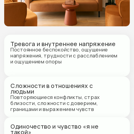
границами и выражением чувств
Одиночество и чувство «я не
такой»
Ощущение изоляции, непонимания
со стороны других, стыд за свои
чувства или реакции
Эмоциональное выгорание
и усталость
Чувство опустошённости, снижение
ресурса, потеря интереса и мотивации
Трудности с самооценкой
и принятием себя
Сомнения в себе, самокритика, ощущение
собственной «недостаточности»
Сложные жизненные периоды
Перемены, кризисы, утраты, разводы,
переезды — когда особенно важна
поддержка и контакт с другими