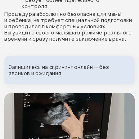
Услуги и цены по
направлению «Скрининг при
беременности»
8 000 ₽
Ультразвуковое скрининговое
исследование при сроке
беременности одиннадцатая —
четырнадцатая недели
по оценке антенатального
развития плодов с целью
выявления хромосомных
аномалий, пороков развития,
рисков задержки роста плода,
преждевременных родов,