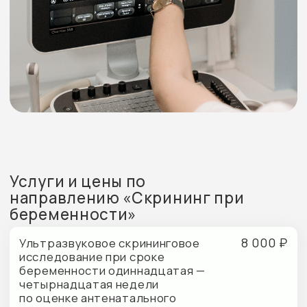
преэклампсии при многоплодной
беременности (скрининг I)
6 500 ₽
Ультразвуковое скрининговое
исследование при сроке
беременности одиннадцатая -
четырнадцатая недели по
оценке антенатального
развития плода с целью
выявления хромосомных
аномалий, пороков развития,
рисков задержки роста плода,
преждевременных родов,
преэклампсии (скрининг I)
8 500 ₽
Ультразвуковое скрининговое
исследование при сроке
беременности
девятнадцатая — двадцать
первая недели по оценке
антенатального развития
плодов с целью выявления
хромосомных аномалий,
пороков развития, рисков
задержки роста плода,
преждевременных родов,
преэклампсии при
многоплодной беременности
(скрининг II)
7 500 ₽
Ультразвуковое скрининговое
исследование при сроке
беременности девятнадцатая
- двадцать первая недели по