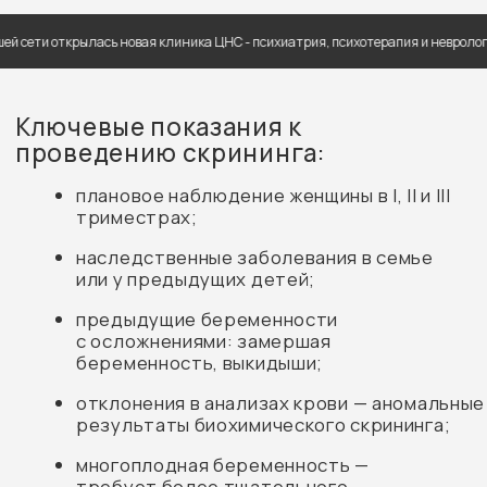
плановое наблюдение женщины в I, II и III
триместрах;
открылась новая клиника ЦНС - психиатрия, психотерапия и неврология для де
наследственные заболевания в семье
или у предыдущих детей;
предыдущие беременности
с осложнениями: замершая
беременность, выкидыши;
отклонения в анализах крови — аномальные
результаты биохимического скрининга;
многоплодная беременность —
требует более тщательного
контроля.
Процедура абсолютно безопасна для мамы
и ребёнка, не требует специальной подготовки
и проводится в комфортных условиях.
Вы увидите своего малыша в режиме реального
времени и сразу получите заключение врача.
Запишитесь на скрининг онлайн — без
звонков и ожидания