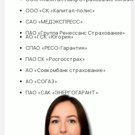
ГЛАВНАЯ
М+ КЛИНИК ЦНС
Наши клиники
О клинике
Акции
Запросы обращений
Преимущества
Направления
Наши партнеры
Специалисты
Документация
Политика конфиденциальности
Вакансии
Прайс М+ КЛИНИК
Прайс косметология
Обращаем Ваше внимание на то, что данный интернет-
сайт носит исключительно информационный характер и
не является публичной офертой, определяемой
положениями Статьи 437 Гражданского кодекса
Российской Федерации.
© 2026 M+ КЛИНИК