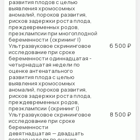
оценке антенатального
развития плода с целью
выявления хромосомных
аномалий, пороков развития,
рисков задержки роста плода,
преждевременных родов,
преэклампсии (скрининг II)
8 500 ₽
Ультразвуковое исследование
плодов в III триместре
многоплодной беременности
7 500 ₽
Ультразвуковое исследование
плода в III триместре
беременности
3 200 ₽
Ультразвуковая допплерография
маточно-плацентарного
кровотока
3 000 ₽
Ультразвуковое исследование
плода при сроке беременности
до тринадцати недель
4 500 ₽
Ультразвуковое исследование
плода в режиме 3D
2 500 ₽
Ультразвуковое исследование
лонного сочленения
2 400 ₽
Ультразвуковое
исследование
фолликулогенеза
2 200 ₽
Ультразвуковое исследование
шейки матки (УЗ-цервикометрия)
4 500 ₽
Дуплексное сканирование
сердца и сосудов плода
(эхокардиография плода)