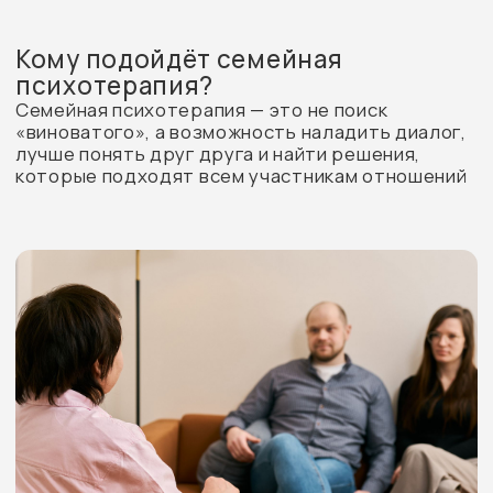
Конфликты и постоянные ссоры
Повторяющиеся разногласия, напряжённая
атмосфера в семье, ощущение, что
разговоры всегда заканчиваются
конфликтом
Недопонимание и отдаление
Сложности в общении, чувство, что
партнёры или члены семьи перестали