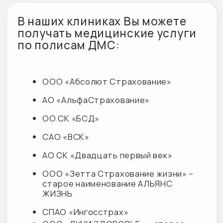
М+ КЛИНИК ДЕТИ
М+ КЛИНИК
О клинике
О клинике
Направления
Направления
Услуги
Услуги
Врачи отделения
Врачи отделения
ГЛАВНАЯ
М+ КЛИНИК ЦНС
Наши клиники
О клинике
Акции
Запросы обращений
Преимущества
Направления
Наши партнеры
Специалисты
Документация
Политика конфиденциальности
Вакансии
Прайс М+ КЛИНИК ЦНС