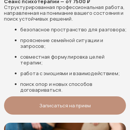
ПАО «Группа Ренессанс Страхование»
АО «ГСК «Югория»
СПАО «РЕСО-Гарантия»
ПАО СК «Росгосстрах»
АО «Совкомбанк страхование»
АО «СОГАЗ»
ПАО «САК «ЭНЕРГОГАРАНТ»