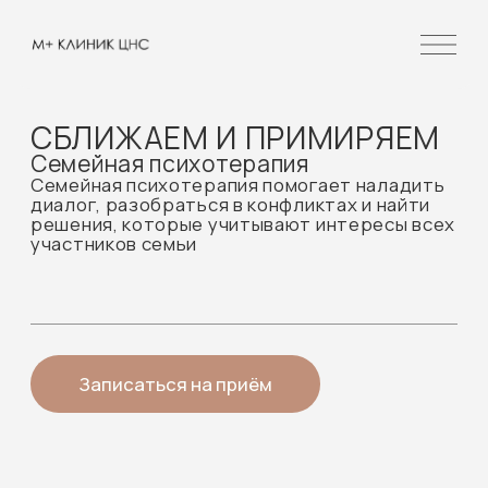
СБЛИЖАЕМ И ПРИМИРЯЕМ
Семейная психотерапия
Семейная психотерапия помогает наладить
диалог, разобраться в конфликтах и найти
решения, которые учитывают интересы всех
участников семьи
Записаться на приём
Кому подойдёт семейная
психотерапия?
Семейная психотерапия — это не поиск
«виноватого», а возможность наладить диалог,
лучше понять друг друга и найти решения,
которые подходят всем участникам отношений