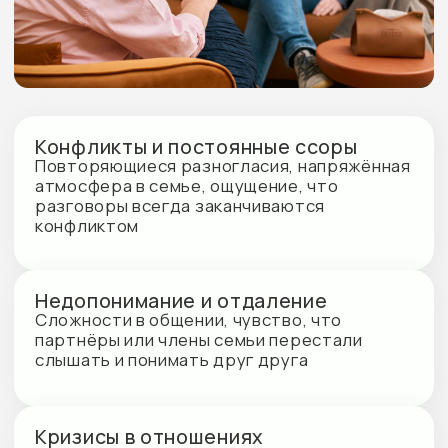
слышать и понимать друг друга
Кризисы в отношениях
Измена, развод, утрата, переезд или
другие события, которые нарушили
привычный баланс в семье
Трудности в воспитании детей
Разные взгляды родителей, конфликты
вокруг правил, границ и ответственности
Эмоциональное напряжение
в семье
Обида, раздражение, накопленные
чувства, которые сложно выразить
безопасно
Повторяющиеся сценарии
Ситуации, которые снова и снова
приводят к одним и тем же конфликтам
и ощущениям без выхода