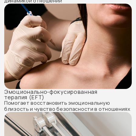
безопасное пространство для разговора;
прояснение семейной ситуации и
запросов;
совместная формулировка целей
терапии;
работа с эмоциями и взаимодействием;
поиск опор и новых способов
договариваться.
Записаться на прием