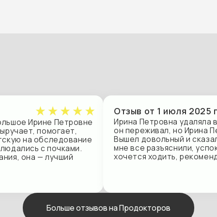
Отзыв от 1 июля 2025 года
Ирина Петровна удаляла вросший ногот
е Ирине Петровне
он переживал, но Ирина Петровна нашл
ет, помогает,
Вышел довольный и сказал: «Врач крут
 на обследование
мне все разъяснили, успокоили и по це
ись с почками.
хочется ходить, рекомендую.
она — лучший
Больше отзывов на Продокторов