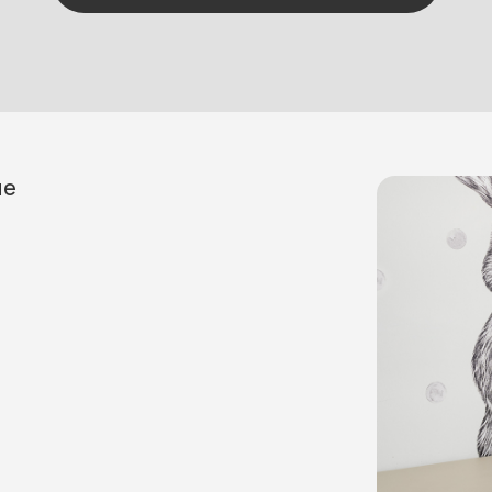
АО «ГСК «Югория»
СПАО «РЕСО-Гарантия»
ПАО СК «Росгосстрах»