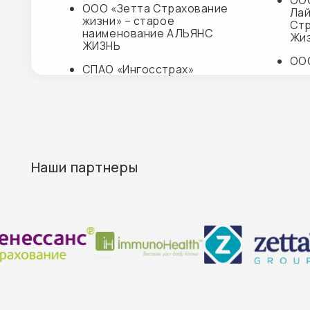
Контакты
М+ КЛИНИК
г. Кудрово, ул. Ленинградская, д. 9/8
E-mail:
info@mplusmed.ru
Пн-Вс — 9:00—21:00
+7 (812) 303 07 03
М+ КЛИНИК ДЕТИ
г. Кудрово, ул. Областная, д. 7
E-mail: info@mplusdeti.ru
Пн-Пт — 9:00-21:00