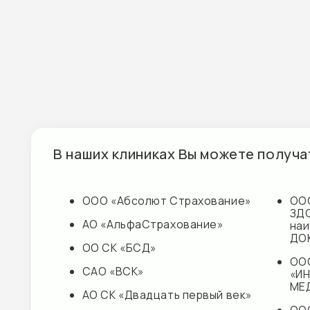
В наших клиниках Вы можете получать м
ООО «Абсолют Страхование»
ООО «ЛУЧ
ЗДОРОВЬЕ
АО «АльфаСтрахование»
наименов
ДОКТОР
ОО СК «БСД»
ООО
САО «ВСК»
«ИННОВА
МЕДИЦИН
АО СК «Двадцать первый век»
ООО «Кап
ООО «Зетта Страхование
Лайф
жизни» – старое
Страхова
наименование АЛЬЯНС
Жизни»
ЖИЗНЬ
ООО «СК 
СПАО «Ингосстрах»
САО «МЕ
АО «ОСК»
ПАО «Груп
Ренессан
Страхова
Наши партнеры
АО «Сов