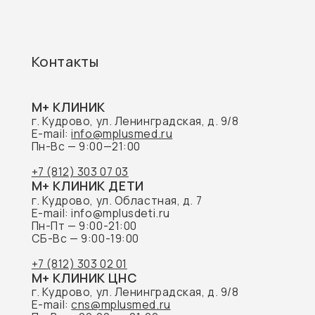
СБ-Вс — 9:00-19:00
+7 (812) 303 02 01
М+ КЛИНИК ЦНС
г. Кудрово, ул. Ленинградская, д. 9/8
E-mail:
cns@mplusmed.ru
Пн-Вс — 09:00 до 21:00
+7 (812) 303 70 70
ГЛ
Наш
Акц
Пре
Обращаем Ваше внимание на то, что данный
Наш
интернет-сайт носит исключительно
информационный характер и не является
публичной офертой, определяемой
положениями Статьи 437 Гражданского