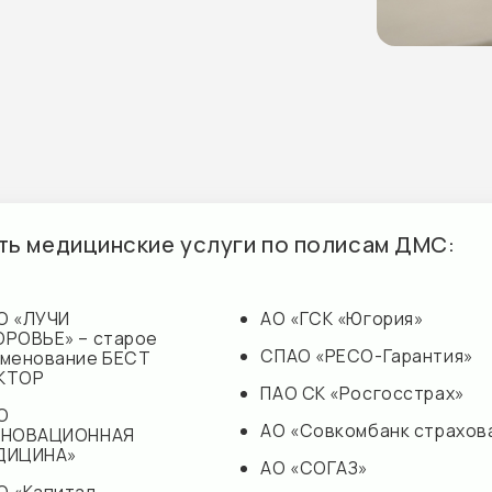
едицинские услуги по полисам ДМС:
И
АО «ГСК «Югория»
» – старое
СПАО «РЕСО-Гарантия»
ание БЕСТ
ПАО СК «Росгосстрах»
АО «Совкомбанк страхование»
ЦИОННАЯ
А»
АО «СОГАЗ»
итал
ПАО «САК «ЭНЕРГОГАРАНТ»
ние
«Капитал-полис»
ДЭКСПРЕСС»
па
с
ние»
комбанк страхование»
АО «СОГАЗ»
ПАО «САК «ЭНЕ