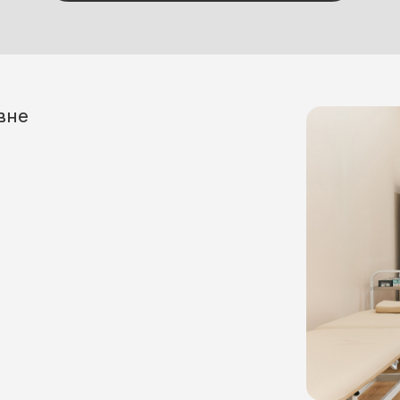
СПАО «РЕСО-Гарантия»
ПАО СК «Росгосстрах»
едицинские услуги по полисам ДМС:
И
АО «ГСК «Югория»
» – старое