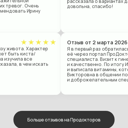
ота. Характер
Я в первый раз обратилась к Рябцевой
ть киста/
её через портал ПроДокторов и выбра
ила все
специалиста. Визит к гинекологу про
, в чем искать
и качественно. По итогу Ирина Виктор
и выписала витамины, которые я уже н
Викторовна в общении показалась мн
и доброжелательным специалистом.
Больше отзывов на Продокторов
АО «ГСК «Югория»