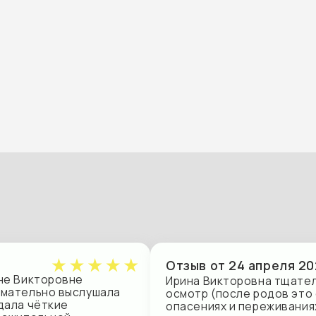
атеринбург
инноваций и обучения
Отзыв от 24 апреля 2026 года
кторовне
Ирина Викторовна тщательно собрала 
ьно выслушала
осмотр (после родов это особенно важ
ёткие
опасениях и переживаниях, назначила
ельной
рассказала о вариантах дальнейших д
вог. Очень
довольна, спасибо!
вать Ирину
Отзыв от 2 марта 2026 года