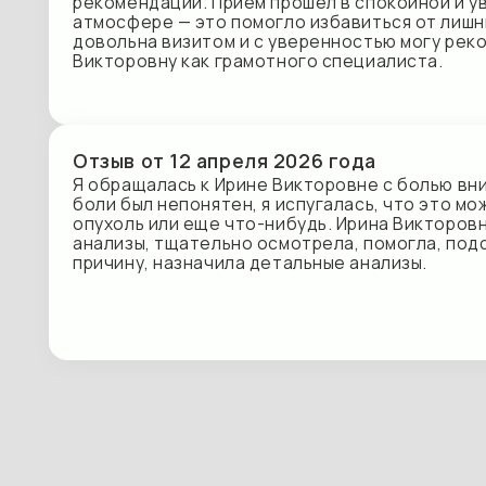
Я обращалась к Ирине Викторовне с болью внизу жив
боли был непонятен, я испугалась, что это может бы
опухоль или еще что-нибудь. Ирина Викторовна изуч
анализы, тщательно осмотрела, помогла, подсказала
причину, назначила детальные анализы.
Запишитесь к Рябцевой Ирине Викторовне
на удобное для вас время
Воспользуйтесь сервисом быстрой
онлайн-записи в наш центр