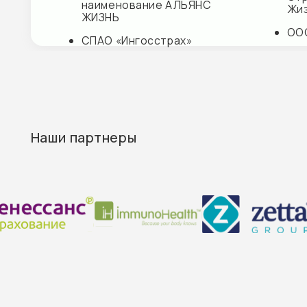
Контакты
М+ КЛИНИК
г. Кудрово, ул. Ленинградская, д. 9/8
E-mail:
info@mplusmed.ru
Пн-Вс — 9:00—21:00
+7 (812) 303 07 03
М+ КЛИНИК ДЕТИ
г. Кудрово, ул. Областная, д. 7
E-mail: info@mplusdeti.ru
Пн-Пт — 9:00-21:00
СБ-Вс — 9:00-19:00
+7 (812) 303 02 01
М+ КЛИНИК ЦНС
г. Кудрово, ул. Ленинградская, д. 9/8