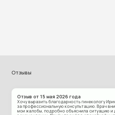
«Эндокринология в акушерстве и гинекологии», г. Ек
2020 год
«Акушерство и гинекология», Международный центр 
Отзывы
Отзыв от 15 мая 2026 года
Хочу выразить благодарность гинекологу Ирине Ви
за профессиональную консультацию. Врач внимател
мои жалобы, подробно объяснила ситуацию и дала ч
рекомендации. Приём прошёл в спокойной и уважит
атмосфере — это помогло избавиться от лишних тре
довольна визитом и с уверенностью могу рекомендо
Викторовну как грамотного специалиста.
Отзыв от 12 апреля 2026 года