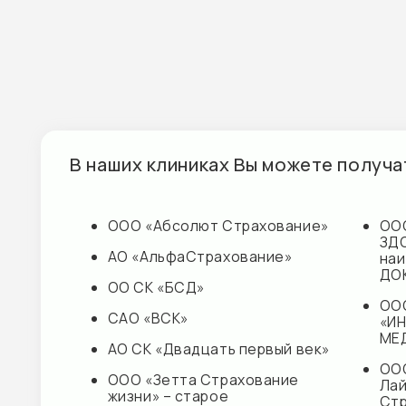
АО «АльфаСтрахование»
наименов
ДОКТОР
ОО СК «БСД»
ООО
САО «ВСК»
«ИННОВА
МЕДИЦИН
АО СК «Двадцать первый век»
ООО «Кап
ООО «Зетта Страхование
Лайф
жизни» – старое
Страхова
наименование АЛЬЯНС
Жизни»
ЖИЗНЬ
ООО «СК 
СПАО «Ингосстрах»
САО «МЕ
АО «ОСК»
ПАО «Груп
Ренессан
Страхова
Наши партнеры
АО «Сов