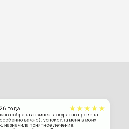
анамнез, аккуратно провела
но), успокоила меня в моих
 понятное лечение,
ействий. Приемом я осталась