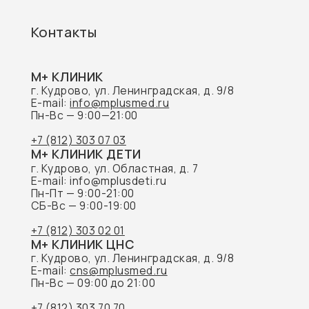
E-mail:
cns@mplusmed.ru
Пн-Вс — 09:00 до 21:00
+7 (812) 303 70 70
ГЛ
Наш
Акц
Пре
Обращаем Ваше внимание на то, что данный
Наш
интернет-сайт носит исключительно
информационный характер и не является
публичной офертой, определяемой
положениями Статьи 437 Гражданского
кодекса Российской Федерации.
© 2026 M+ КЛИНИК
Док
Пра