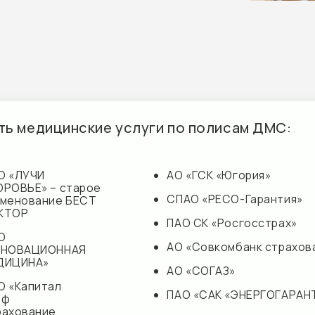
СПАО «РЕСО-Гарантия»
ание БЕСТ
ПАО СК «Росгосстрах»
АО «Совкомбанк страхование»
ЦИОННАЯ
А»
АО «СОГАЗ»
итал
ПАО «САК «ЭНЕРГОГАРАНТ»
ние
«Капитал-полис»
ДЭКСПРЕСС»
па
с
ние»
комбанк страхование»
АО «СОГАЗ»
ПАО «САК «ЭНЕ